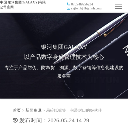
中国·银河集团(GALAXY)有限
0755-89956234
首
公司官网
szjfwhb@bjyfwh.com
页
品
牌
防
防
窜
RFID
银河集团GALAXY
以产品数字身份管理技术为核心
伪
溯
电
专注于产品防伪、防窜货、溯源、数字营销等信息化建设的
源
子
数
服务商
标
字
智
签
营
慧
行
系
首页
>
新闻资讯
>
易碎纸标签，包装封口的好伙伴
销
智
业
关
发布时间：2026-05-24 14:29
统
能
应
于
新