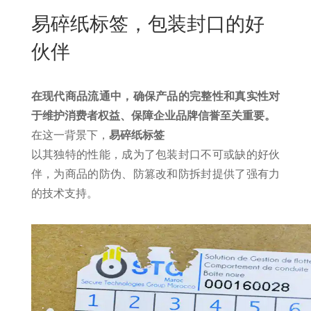
New
易碎纸标签，包装封口的好
用
我
闻
日
伙伴
们
资
文
讯
版
在现代商品流通中，确保产品的完整性和真实性对
于维护消费者权益、保障企业品牌信誉至关重要。
在这一背景下，
易碎纸标签
以其独特的性能，成为了包装封口不可或缺的好伙
伴，为商品的防伪、防篡改和防拆封提供了强有力
的技术支持。