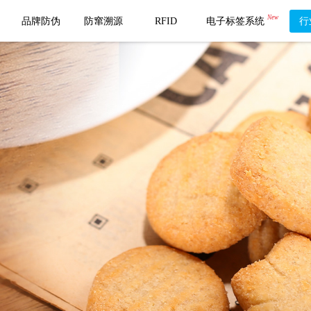
New
品牌防伪
防窜溯源
RFID
电子标签系统
行