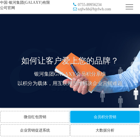
中国·银河集团(GALAXY)有限
0755-89956234
首
公司官网
szjfwhb@bjyfwh.com
页
品
牌
防
防
窜
RFID
如何让客户爱上您的品牌？
伪
溯
电
银河集团GALAXY会员积分系统
源
子
数
以积分为载体，用互联网思维解决企业营销难题
标
字
智
签
营
慧
行
微信红包营销
会员积分营销
系
销
智
业
关
企业营销促进系统
大数据分析
统
能
应
于
新