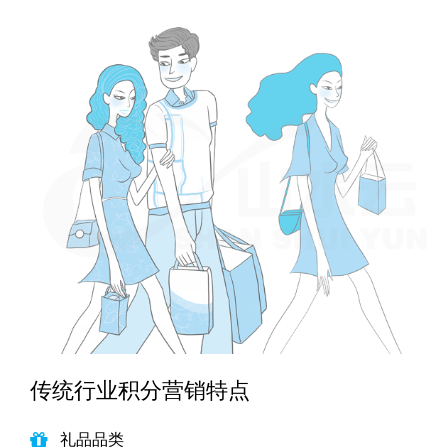
New
用
我
闻
日
们
资
文
讯
版
传统行业积分营销特点
礼品品类