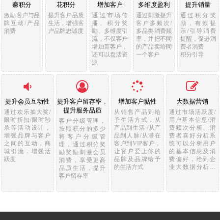
赚积分
花积分
增加客户
多维度盈利
提升销量
激励客户与品
提升客户品质
通过市场传
通过刺激提升
通过积分奖
牌互动/产品
生活，增强客
播、积分奖
客户多频次/
励，有效提
消费
户品牌忠诚度
励、多维度引
多品类消费频
示/引导消费
流，不仅客户
率，并把不同
提醒，促进消
增加新客户，
的产品卖给同
费者消费
还可以盘活资
一个客户
积分引导
源
提升会员互动性
提升客户留存率，
增加客户黏性
大数据营销
提升服务品质
通过欢乐抽大奖/
从销售产品到给
通过市场活跃度/
限时折扣/限时秒
予生活方式，从
用户基本信息/消
客户分级管理，
杀等活动设计，
产品到生活 /从产
费频次分析、消
按照积分的多少
增强品牌与客户
品到人脉/从潜在
费者喜好分析系
将客户分级管
之间的互动，商
客户到VIP客户，
统可以分析用户
理，通过积分奖
城引流，增强活
让客户爱上你的
的基本信息及消
励奖励刺激会员
跃度
品牌及品牌给予
费偏好，给到企
消费，享受更高
的生活方式
业大数据分析，
品质生活，提升
便于企业进行精
客户留存率
准营销