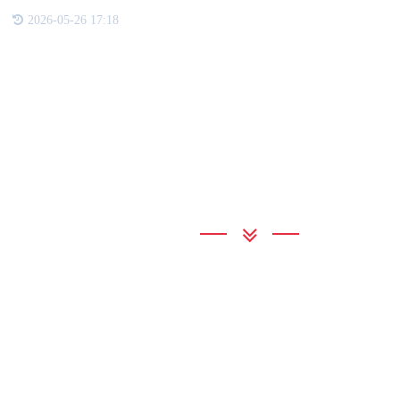
2026-05-26 17:18
联系我们
银河集团GALAXY
地 址：深圳市龙岗区坂田街道银
联系电话：0755-89956234
邮 箱：szjfwhb@bjyfwh.com