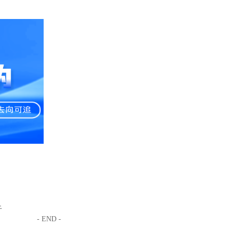
于
- END -