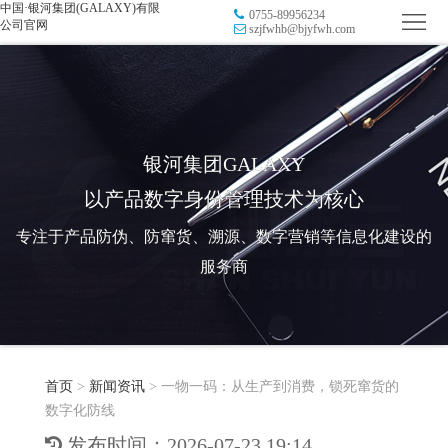
中国·银河集团(GALAXY)有限
0755-89956234
首
公司官网
szjfwhb@bjyfwh.com
页
品
牌
防
防
窜
RFID
银河集团GALAXY
以产品数字身份管理技术为核心
伪
溯
电
专注于产品防伪、防窜货、溯源、数字营销等信息化建设的
源
子
数
服务商
标
字
智
签
营
慧
行
系
首页
>
新闻资讯
>
一物一码：从生产到消费，锁死窜货的
销
智
业
关
数字化防线
统
能
应
于
新
发布时间：2026-07-23 19:14