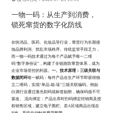
New
用
我
闻
日
一物一码：从生产到消费，
们
资
文
锁死窜货的数字化防线
讯
版
在快消品、医药、化妆品等行业，窜货行为长期侵
蚀品牌利润、扰乱市场秩序。传统监管手段乏力，
而一物一码技术通过为每个产品赋予唯一二维
码“数字身份证”，构建了全链路防窜货体系，成为
企业市场管控的利器。
一、技术原理：三级关联与
数据闭环
唯一赋码：每件产品在生产环节即获得独
立二维码，实现“单品-箱-垛”三级关联编码。例如
白酒行业通过激光刻码或标签贴附，确保码值不可
篡改。 流向绑定：产品出库时扫码绑定经销商及授
权销售区域，建立电子围栏。若A区域商品出现在
B地，系统自动触发窜货预警。