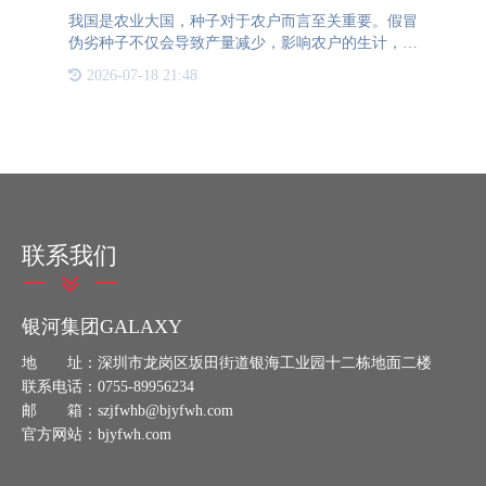
我国是农业大国，种子对于农户而言至关重要。假冒
伪劣种子不仅会导致产量减少，影响农户的生计，还
会对国家粮食安全构成威胁。因此，确保种子的真伪
2026-07-18 21:48
显得尤为重要。种子防伪溯源技术通过在外包装上加
入一物一码二维码
联系我们
银河集团GALAXY
地 址：深圳市龙岗区坂田街道银海工业园十二栋地面二楼
联系电话：0755-89956234
邮 箱：szjfwhb@bjyfwh.com
官方网站：bjyfwh.com