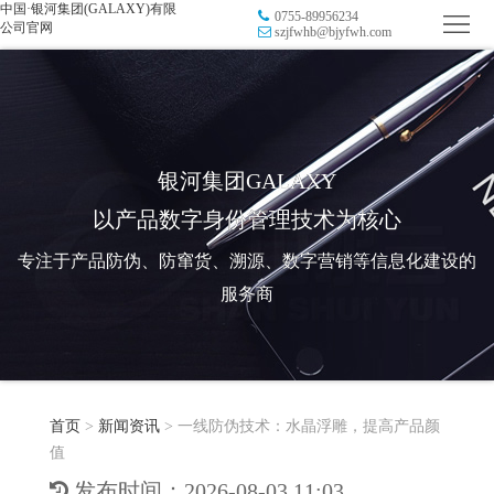
中国·银河集团(GALAXY)有限
0755-89956234
首
公司官网
szjfwhb@bjyfwh.com
页
品
牌
防
防
窜
RFID
银河集团GALAXY
以产品数字身份管理技术为核心
伪
溯
电
专注于产品防伪、防窜货、溯源、数字营销等信息化建设的
源
子
数
服务商
标
字
智
签
营
慧
行
系
首页
>
新闻资讯
>
一线防伪技术：水晶浮雕，提高产品颜
销
智
业
关
值
统
能
应
于
新
发布时间：2026-08-03 11:03