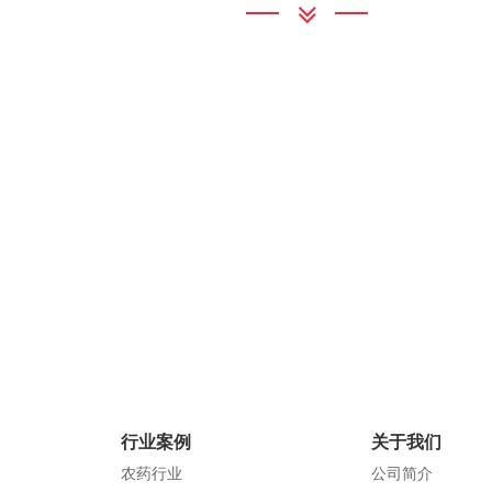
银河集团GALAXY
地 址：深圳市龙岗区坂田街道银
联系电话：0755-89956234
邮 箱：szjfwhb@bjyfwh.com
官方网站：bjyfwh.com
行业案例
关于我们
农药行业
公司简介