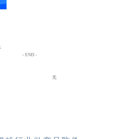
于
- END -
无