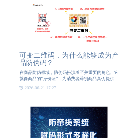
可变二维码，为什么能够成为产
品防伪码？
在商品防伪领域，防伪码扮演着至关重要的角色。它
就像商品的“身份证”，为消费者辨别商品真伪提供了
有力依据。而可变二维码，因其独特的特性，成为了
2026-06-21 17:27
防伪码的理想选择。我们常见的普通二维码是不具备
防伪功能的，因