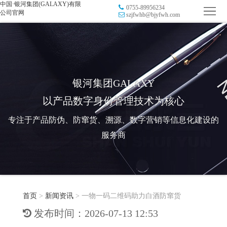
中国·银河集团(GALAXY)有限
0755-89956234
首
公司官网
szjfwhb@bjyfwh.com
页
品
牌
防
防
窜
RFID
银河集团GALAXY
以产品数字身份管理技术为核心
伪
溯
电
专注于产品防伪、防窜货、溯源、数字营销等信息化建设的
源
子
数
服务商
标
字
智
签
营
慧
行
系
首页
>
新闻资讯
>
一物一码二维码助力白酒防窜货
销
智
业
关
发布时间：2026-07-13 12:53
统
能
应
于
新