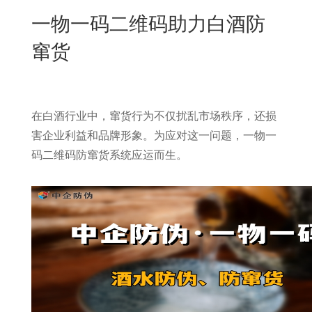
New
一物一码二维码助力白酒防
用
我
闻
日
窜货
们
资
文
讯
版
在白酒行业中，窜货行为不仅扰乱市场秩序，还损
害企业利益和品牌形象。为应对这一问题，一物一
码二维码防窜货系统应运而生。