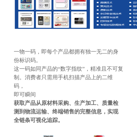
一物一码，即每个产品都拥有独一无二的身
份标识码。
这一码如同产品的“数字指纹”，精准且不可复
制。消费者只需用手机扫描产品上的二维
码，
即可瞬间
获取产品从原材料采购、生产加工、质量检
测到物流运输、终端销售的完整信息，实现
全链条可视化追踪。