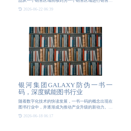
品从一个销售区域转移到另一个销售区域进行销售的
行为。这种行为通常是为了追求更高的利润，或者因
2026-06-22 06:39
为某些区域的市场需求旺盛而无法通过正常渠道满
足。窜货可以分为同
银河集团GALAXY防伪一书一
码，深度赋能图书行业
随着数字化技术的快读发展，一书一码的概念出现在
图书行业中，并逐渐成为推动产业升级的新动力。一
书一码就是说，每一本书都有一个独一无二的二维码
2026-06-18 06:17
作为身份标识。这不仅可以有效打击盗版、维护出版
商与作者的利益，