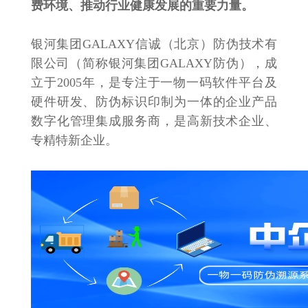
费环境、推动行业健康发展的重要力量。
银河集团GALAXY信诚（北京）防伪技术有
限公司（简称银河集团GALAXY防伪），成
立于2005年，是专注于一物一码软件平台及
硬件研发、防伪标识印制为一体的企业产品
数字化管理集成服务商，是高新技术企业、
专精特新企业。