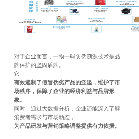
对于企业而言，一物一码防伪溯源技术是品
牌保护的坚固盾牌。
它
有效遏制了假冒伪劣产品的泛滥，维护了市
场秩序，保障了企业的经济利益与品牌形
象。
同时，通过大数据分析，企业还能深入了解
消费者需求与市场动态，
为产品研发与营销策略调整提供有力依据。