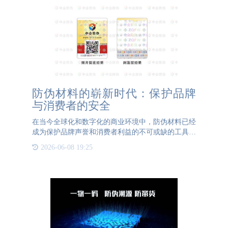
防伪材料的崭新时代：保护品牌
与消费者的安全
在当今全球化和数字化的商业环境中，防伪材料已经
成为保护品牌声誉和消费者利益的不可或缺的工具。
这些材料通过多种创新技术和方法，为企业提供了一
2026-06-08 19:25
种有效的方式来防止假冒伪劣商品的出现。防伪材料
介绍防伪材料是一