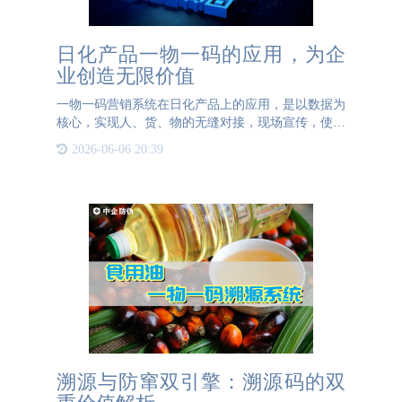
日化产品一物一码的应用，为企
业创造无限价值
一物一码营销系统在日化产品上的应用，是以数据为
核心，实现人、货、物的无缝对接，现场宣传，使消
费者再次成为营销的起点，从而帮助品牌实现闭环智
2026-06-06 20:39
能营销，提高用户转化率、用户扫描率、门店参与
率。一物一码营销数
溯源与防窜双引擎：溯源码的双