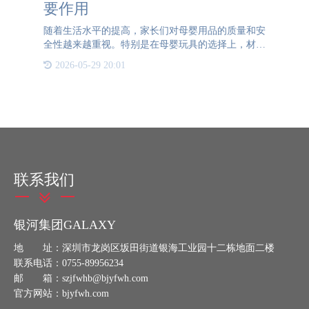
要作用
随着生活水平的提高，家长们对母婴用品的质量和安
全性越来越重视。特别是在母婴玩具的选择上，材质
的安全性直接关系到宝宝的健康。然而，市场上充斥
2026-05-29 20:01
着大量的伪劣产品，这些产品的材质可能含有有害物
质，严重威胁宝宝
联系我们
银河集团GALAXY
地 址：深圳市龙岗区坂田街道银海工业园十二栋地面二楼
联系电话：0755-89956234
邮 箱：szjfwhb@bjyfwh.com
官方网站：bjyfwh.com