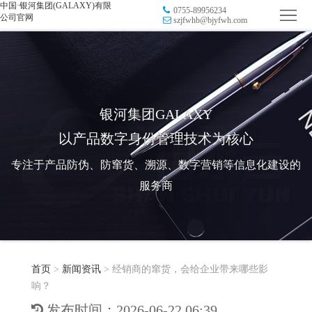
中国·银河集团(GALAXY)有限
0755-89956234
首
公司官网
szjfwhb@bjyfwh.com
页
品
牌
防
防
窜
RFID
银河集团GALAXY
以产品数字身份管理技术为核心
伪
溯
电
专注于产品防伪、防窜货、溯源、数字营销等信息化建设的
源
子
数
服务商
标
字
智
签
营
慧
行
系
首页
>
新闻资讯
>
经销商的窜货，会给企业带来哪些影
销
智
业
关
响？
统
能
应
于
新
发布时间：2026-06-22 06:39