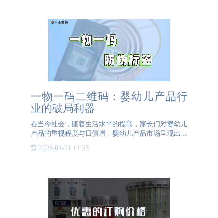
文将探讨海鲜溯源
一物一码二维码：婴幼儿产品行
业的破局利器
在当今社会，随着生活水平的提高，家长们对婴幼儿
产品的重视程度与日俱增，婴幼儿产品市场呈现出蓬
勃发展的态势。然而，这也吸引了众多企业涌入，行
2026-04-21 14:35
业竞争愈发激烈。在这样的市场环境下，品牌企业如
何脱颖而出成为关