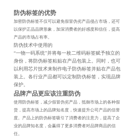
防伪标签的优势
加密防伪标签不仅可以避免假冒伪劣产品侵占市场，还可
以保护正品品牌形象，加深消费者的好感度和信任，提高
产品的市场占有率。
防伪技术中使用的
“一物一码系统”并将每一枚二维码标签赋予独立的
身份，将防伪标签粘贴在产品包装上。同时，也可
以利用芯片技术来制作电子防伪标签并贴在产品包
装上。各行业产品都可以定制防伪标签，实现品牌
保护。
品牌产品更应该注重防伪
使用防伪标签，减少假冒伪劣产品，抵御市场上的各种假
货，提高市场上的品牌知名度，快速提升公司产品的信誉
度。产品上的防伪标签吸引了消费者的注意力，提高了企
业的品牌知名度，会赢得了更多消费者对品牌商品的信
任。