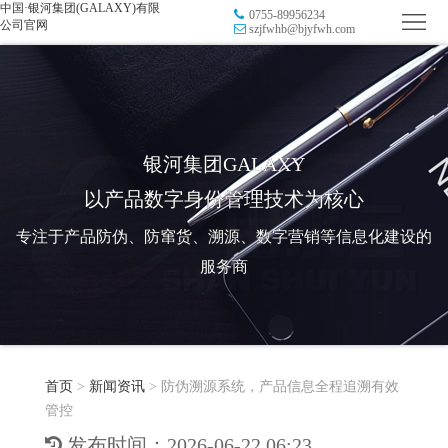
中国·银河集团(GALAXY)有限
0755-89956234
首
公司官网
szjfwhb@bjyfwh.com
页
品
牌
防
防
窜
RFID
银河集团GALAXY
以产品数字身份管理技术为核心
伪
溯
电
专注于产品防伪、防窜货、溯源、数字营销等信息化建设的
源
子
数
服务商
标
字
智
签
营
慧
行
系
首页
>
新闻资讯
>
防伪溯源系统，产品信息全程追溯有效
销
智
业
关
管控
统
能
应
于
新
发布时间：2026-06-22 06:23