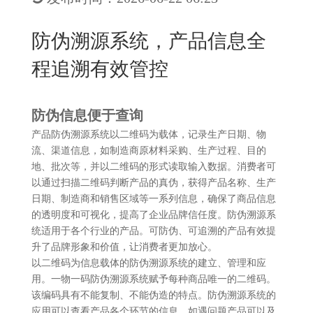
New
用
我
闻
日
防伪溯源系统，产品信息全
们
资
文
程追溯有效管控
讯
版
防伪信息便于查询
产品防伪溯源系统以二维码为载体，记录生产日期、物
流、渠道信息，如制造商原材料采购、生产过程、目的
地、批次等，并以二维码的形式读取输入数据。消费者可
以通过扫描二维码判断产品的真伪，获得产品名称、生产
日期、制造商和销售区域等一系列信息，确保了商品信息
的透明度和可视化，提高了企业品牌信任度。防伪溯源系
统适用于各个行业的产品。可防伪、可追溯的产品有效提
升了品牌形象和价值，让消费者更加放心。
以二维码为信息载体的防伪溯源系统的建立、管理和应
用。一物一码防伪溯源系统赋予每种商品唯一的二维码。
该编码具有不能复制、不能伪造的特点。防伪溯源系统的
应用可以查看产品各个环节的信息，如遇问题产品可以及