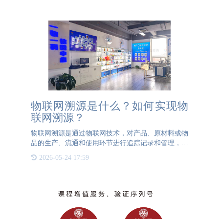
合法权益。银河集团GALAXY防伪的
物联网溯源是什么？如何实现物
联网溯源？
物联网溯源是通过物联网技术，对产品、原材料或物
品的生产、流通和使用环节进行追踪记录和管理，以
实现对其全生命周期的可视化、信息化和可追溯的过
2026-05-24 17:59
程。实现物联网溯源需要以下步骤：物联网溯源设备
连接与传感器部署