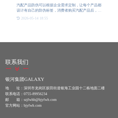
汽配产品防伪可以根据企业需求定制，让每个产品都
设计有自己的防伪标签，消费者购买汽配产品后，手
机扫码即可查询产品真伪以及溯源信息，从生产到发
2026-05-14 18:55
货的详细信息都有介绍。汽配产品防伪，保护消费者
和商家利益。汽配
联系我们
银河集团GALAXY
地 址：深圳市龙岗区坂田街道银海工业园十二栋地面二楼
联系电话：0755-89956234
邮 箱：szjfwhb@bjyfwh.com
官方网站：bjyfwh.com