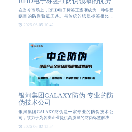
RFID电子标签在防伪领域的优势
在当今市场上，RFID电子标签正逐渐成为一种备受
瞩目的防伪验证工具。与传统的纸质标签相比，
RFID电子标签不仅提供了更为便捷和高效的验证方
2026-06-05 10:42
式，还具备多种独特的优势，特别适合那些追求高品
质和高科技形象的
银河集团GALAXY防伪-专业的防
伪技术公司
银河集团GALAXY防伪是一家专业的防伪技术公
司，致力于为各类企业提供高质量的防伪标签解决方
案。其防伪标签具有多重防护功能，能够有效防止假
2026-06-02 13:54
冒伪劣产品的流通，保护企业的品牌价值和消费者的