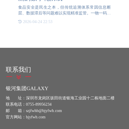
食品安全是民生之本，但传统追溯体系常因信息断
层、数据滞后等问题难以实现精准监管。一物一码技
术的出现，为食品安全追溯系统提供了革命性解决方
2026-04-24 22:53
案。通过为每个产品赋予唯一身份标识，该技术构建
起覆盖全链条的数字
联系我们
银河集团GALAXY
地 址：深圳市龙岗区坂田街道银海工业园十二栋地面二楼
联系电话：0755-89956234
邮 箱：szjfwhb@bjyfwh.com
官方网站：bjyfwh.com