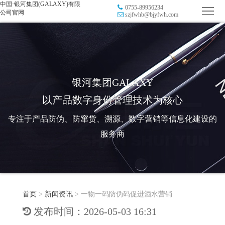
中国·银河集团(GALAXY)有限
0755-89956234
首
公司官网
szjfwhb@bjyfwh.com
页
品
牌
防
防
窜
RFID
银河集团GALAXY
以产品数字身份管理技术为核心
伪
溯
电
专注于产品防伪、防窜货、溯源、数字营销等信息化建设的
源
子
数
服务商
标
字
智
签
营
慧
行
系
首页
>
新闻资讯
>
一物一码防伪码促进酒水营销
销
智
业
关
发布时间：2026-05-03 16:31
统
能
应
于
新