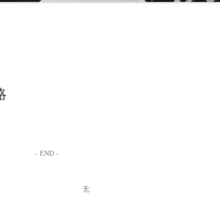
略
- END -
无