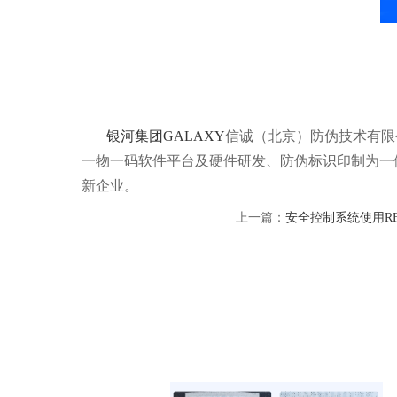
银河集团GALAXY
信诚（北京）防伪技术有限公
一物一码软件平台及硬件研发、防伪标识印制为一
新企业。
上一篇：
安全控制系统使用R