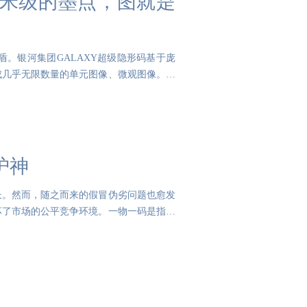
微米级的墨点，图就是
盾。银河集团GALAXY超级隐形码基于庞
成几乎无限数量的单元图像、微观图像。它
护神
长。然而，随之而来的假冒伪劣问题也愈发
坏了市场的公平竞争环境。一物一码是指通