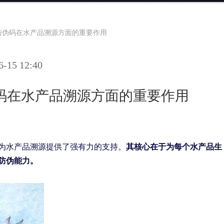
防伪码在水产品溯源方面的重要作用
15 12:40
码在水产品溯源方面的重要作用
为水产品溯源提供了强有力的支持。
其核心在于为每个水产品生
防伪能力。