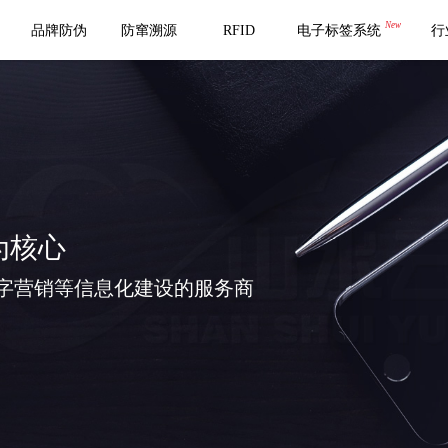
New
品牌防伪
防窜溯源
RFID
电子标签系统
行
为核心
字营销等信息化建设的服务商