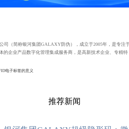
司（简称银河集团GALAXY防伪），成立于2005年，是专注
体的企业产品数字化管理集成服务商，是高新技术企业、专精特
FID电子标签的意义
推荐新闻