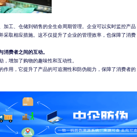
、加工、仓储到销售的全生命周期管理。企业可以实时监控产品
并采取相应措施。这不仅提升了企业的管理效率，也保障了消费
与消费者之间的互动。
励，增加了购物的趣味性和互动性。
的作用，它提升了产品的可追溯性和防伪能力，保障了消费者的