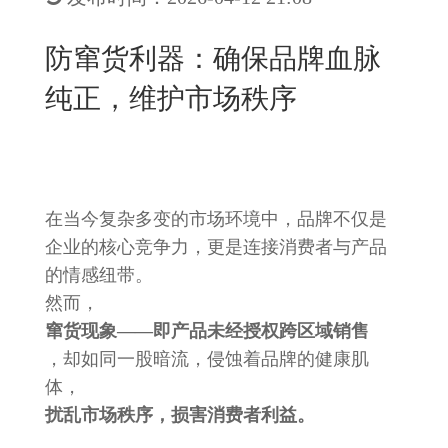
New
用
我
闻
日
防窜货利器：确保品牌血脉
们
资
文
纯正，维护市场秩序
讯
版
在当今复杂多变的市场环境中，品牌不仅是
企业的核心竞争力，更是连接消费者与产品
的情感纽带。
然而，
窜货现象——即产品未经授权跨区域销售
，却如同一股暗流，侵蚀着品牌的健康肌
体，
扰乱市场秩序，损害消费者利益。