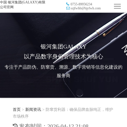
中国·银河集团(GALAXY)有限
0755-89956234
首
公司官网
szjfwhb@bjyfwh.com
页
品
牌
防
防
窜
RFID
银河集团GALAXY
以产品数字身份管理技术为核心
伪
溯
电
专注于产品防伪、防窜货、溯源、数字营销等信息化建设的
源
子
数
服务商
标
字
智
签
营
慧
行
系
首页
>
新闻资讯
>
防窜货利器：确保品牌血脉纯正，维护
销
智
业
关
市场秩序
统
能
应
于
新
发布时间：2026-04-12 21:08