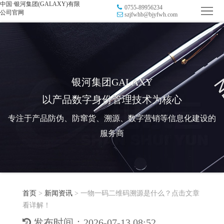
中国·银河集团(GALAXY)有限
0755-89956234
首
公司官网
szjfwhb@bjyfwh.com
页
品
牌
防
防
窜
RFID
银河集团GALAXY
以产品数字身份管理技术为核心
伪
溯
电
专注于产品防伪、防窜货、溯源、数字营销等信息化建设的
源
子
数
服务商
标
字
智
签
营
慧
行
系
首页
>
新闻资讯
>
一物一码二维码溯源是什么？点击文章
销
智
业
关
看详解！
统
能
应
于
新
发布时间：2026-07-13 08:52