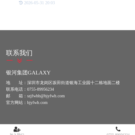
2026-05-31 20:03
也是读者拿钱买的，读者是无辜的。我无力靠个人能
力跟遍地的盗版商
联系我们
银河集团GALAXY
地 址：深圳市龙岗区坂田街道银海工业园十二栋地面二楼
联系电话：0755-89956234
邮 箱：szjfwhb@bjyfwh.com
官方网站：bjyfwh.com