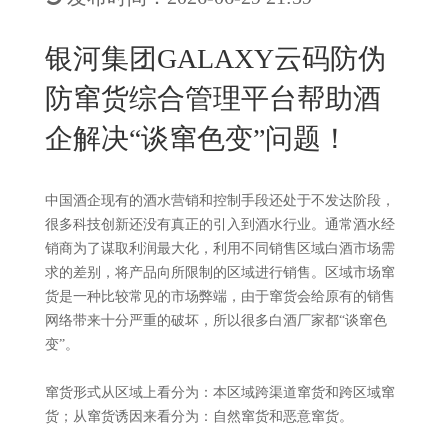
New
用
我
闻
日
银河集团GALAXY云码防伪
们
资
文
防窜货综合管理平台帮助酒
讯
版
企解决“谈窜色变”问题！
中国酒企现有的酒水营销和控制手段还处于不发达阶段，
很多科技创新还没有真正的引入到酒水行业。通常酒水经
销商为了谋取利润最大化，利用不同销售区域白酒市场需
求的差别，将产品向所限制的区域进行销售。区域市场窜
货是一种比较常见的市场弊端，由于窜货会给原有的销售
网络带来十分严重的破坏，所以很多白酒厂家都“谈窜色
变”。
窜货形式从区域上看分为：本区域跨渠道窜货和跨区域窜
货；从窜货诱因来看分为：自然窜货和恶意窜货。