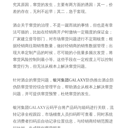
究其原因，窜货的发生，主要有两方面的诱因：其一，价
差的存在，无利不起早；其二，急于套现。
酒企关于窜货的治理，不是一蹴而就的事情，但也是有章
法可循的，比如在经销商开户时缴纳一定额度的保证金；
厂家建立督导部门，对市场窜货问题进行不定期核查；根
据经销商往期销售数量，做好经销商的销售数据管理；出
现大单定制产品的时候，尽可能的小批量多频次发货，将
窜货风险控制到最小等。这些手段在一定程度上可以控制
窜货行为，但无法从根本上解决窜货问题。
针对酒企的窜货问题，
银河集团GALAXY
防伪推出酒企防
伪防窜货管控综合管理平台，帮助酒企从根本上解决窜货
问题，并可提供窜货预警，杜绝窜货的发生。
银河集团GALAXY云码平台将产品码与箱码进行关联，流
转记录全程跟踪，市场稽查人员扫码即可查看，同时系统
在消费者扫码后自动记录位置信息，与经销商经销范围进