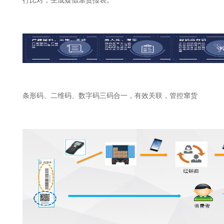
行比对，生成疑似窜货报表。
条形码、二维码、数字码三码合一，有效关联，管控窜货