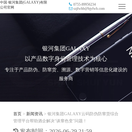
中国·银河集团(GALAXY)有限
0755-89956234
首
公司官网
szjfwhb@bjyfwh.com
页
品
牌
防
防
窜
RFID
银河集团GALAXY
以产品数字身份管理技术为核心
伪
溯
电
专注于产品防伪、防窜货、溯源、数字营销等信息化建设的
源
子
数
服务商
标
字
智
签
营
慧
行
系
首页
>
新闻资讯
>
银河集团GALAXY云码防伪防窜货综合
销
智
业
关
管理平台帮助酒企解决“谈窜色变”问题！
统
能
应
于
新
发布时间：2026-06-29 21:59