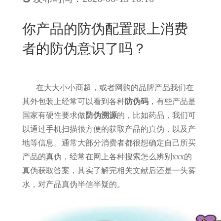
New
用
我
闻
日
你产品的防伪配置跟上消费
们
资
文
者的防伪意识了吗？
讯
版
在大大小小商超，或者网购的品牌产品我们在
其外包装上经常可以看到各种
防伪码
，有些产品是
国家有硬性要求做
防伪溯源
的，比如药品，我们可
以通过手机扫描很方便的获取产品的真伪，以及产
地等信息。通常大部分消费者都很想确定自己所买
产品的真伪，经常在网上各种搜索怎么辨别xxx的
真伪获取答案，其实了解完相关文献后还是一头雾
水，对产品真伪半信半疑的。