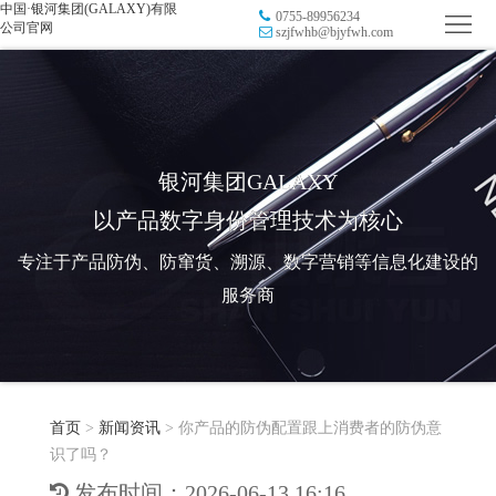
中国·银河集团(GALAXY)有限
0755-89956234
首
公司官网
szjfwhb@bjyfwh.com
页
品
牌
防
防
窜
RFID
银河集团GALAXY
以产品数字身份管理技术为核心
伪
溯
电
专注于产品防伪、防窜货、溯源、数字营销等信息化建设的
源
子
数
服务商
标
字
智
签
营
慧
行
系
首页
>
新闻资讯
>
你产品的防伪配置跟上消费者的防伪意
销
智
业
关
识了吗？
统
能
应
于
新
发布时间：2026-06-13 16:16