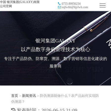
中国·银河集团(GALAXY)有限
0755-89956234
首
公司官网
szjfwhb@bjyfwh.com
页
品
牌
防
防
窜
RFID
银河集团GALAXY
以产品数字身份管理技术为核心
伪
溯
电
专注于产品防伪、防窜货、溯源、数字营销等信息化建设的
源
子
数
服务商
标
字
智
签
营
慧
行
系
首页
>
新闻资讯
>
防伪溯源能做什么？农产品如何实现防
销
智
业
关
伪溯源？
统
能
应
于
新
发布时间：2026-06-15 21:09