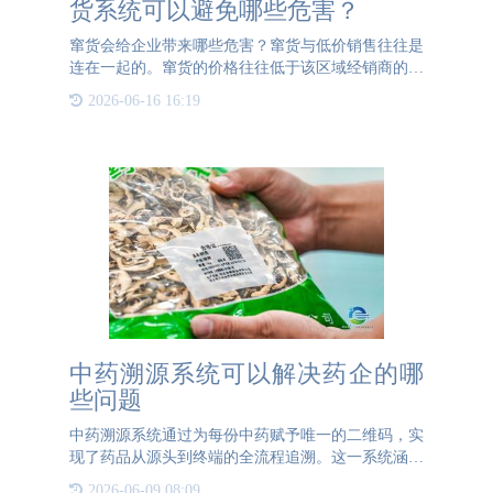
货系统可以避免哪些危害？
窜货会给企业带来哪些危害？窜货与低价销售往往是
连在一起的。窜货的价格往往低于该区域经销商的正
常销售价格，从而导致该地区的市场价格混乱，经销
2026-06-16 16:19
商的正常销售受到严重打击，为维护其自身的销售网
络，经销商不得不
中药溯源系统可以解决药企的哪
些问题
中药溯源系统通过为每份中药赋予唯一的二维码，实
现了药品从源头到终端的全流程追溯。这一系统涵盖
了种源信息、种植农事信息（如化肥、农药使用情
2026-06-09 08:09