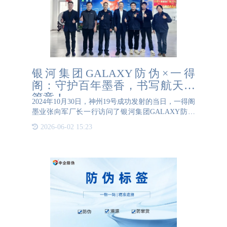
银河集团GALAXY防伪×一得
阁：守护百年墨香，书写航天新
篇章！
2024年10月30日，神州19号成功发射的当日，一得阁
墨业张向军厂长一行访问了银河集团GALAXY防伪
北京总部。我司王总对张厂长一行的到来表示热烈欢
2026-06-02 15:23
迎，并亲自带领他们参观了银河集团GALAXY防伪
一物一码综合展示中心和