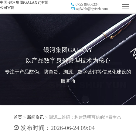
中国·银河集团(GALAXY)有限
0755-89956234
首
公司官网
szjfwhb@bjyfwh.com
页
品
牌
防
防
窜
RFID
银河集团GALAXY
以产品数字身份管理技术为核心
伪
溯
电
专注于产品防伪、防窜货、溯源、数字营销等信息化建设的
源
子
数
服务商
标
字
智
签
营
慧
行
系
首页
>
新闻资讯
>
溯源二维码：构建透明可信的消费生态
销
智
业
关
发布时间：2026-06-24 09:04
统
能
应
于
新