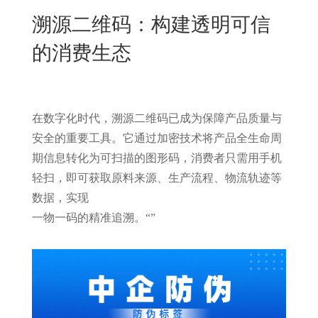
New
溯源二维码：构建透明可信
用
我
闻
日
的消费生态
们
资
文
讯
版
在数字化时代，溯源二维码已成为保障产品质量与
安全的重要工具。它通过加密技术将产品全生命周
期信息转化为可扫描的图形码，消费者只需用手机
轻扫，即可获取原料来源、生产流程、物流轨迹等
数据，实现
一物一码
的精准追溯。
“
”