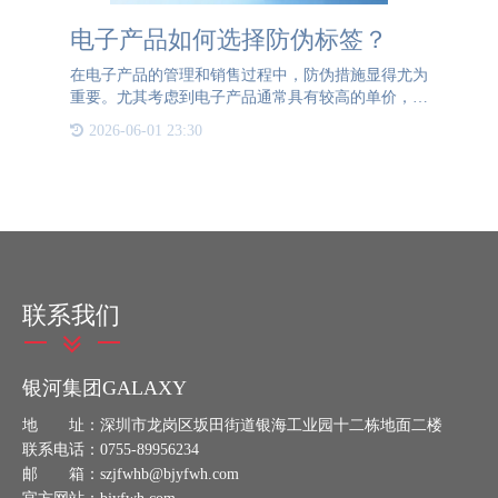
电子产品如何选择防伪标签？
在电子产品的管理和销售过程中，防伪措施显得尤为
重要。尤其考虑到电子产品通常具有较高的单价，退
换货问题成为一个关键点。消费者可能会在收到产品
2026-06-01 23:30
后，将正品取出，替换为假冒产品，然后重新包装并
申请退换货。这种
联系我们
银河集团GALAXY
地 址：深圳市龙岗区坂田街道银海工业园十二栋地面二楼
联系电话：0755-89956234
邮 箱：szjfwhb@bjyfwh.com