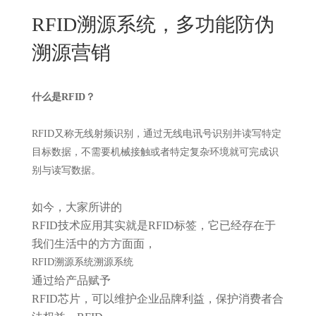
New
RFID溯源系统，多功能防伪
用
我
闻
日
溯源营销
们
资
文
讯
版
什么是RFID？
RFID又称无线射频识别，通过无线电讯号识别并读写特定
目标数据，不需要机械接触或者特定复杂环境就可完成识
别与读写数据。
如今，大家所讲的
RFID技术应用其实就是RFID标签，它已经存在于
我们生活中的方方面面，
RFID溯源系统
溯源系统
通过给产品赋予
RFID芯片，可以维护企业品牌利益，保护消费者合