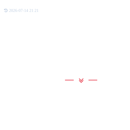
2026-07-14 21:21
联系我们
银河集团GALAXY
地 址：深圳市龙岗区坂田街道银
联系电话：0755-89956234