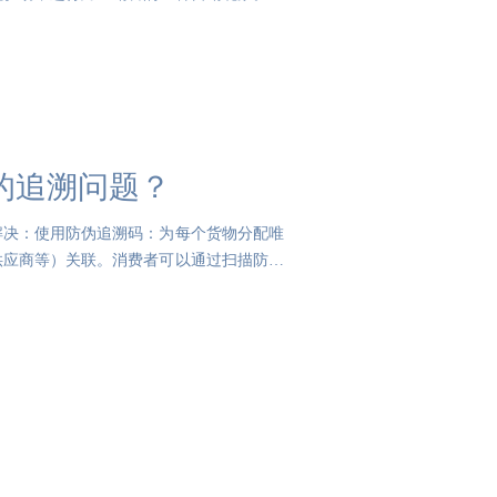
的追溯问题？
解决：使用防伪追溯码：为每个货物分配唯
供应商等）关联。消费者可以通过扫描防伪