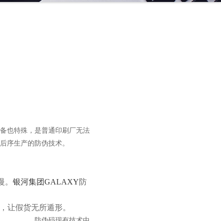
备也特殊，是普通印刷厂无法
后序生产的防伪技术。
慢。
银河集团GALAXY
防
式，让假货无所遁形。
防伪码现有技术中