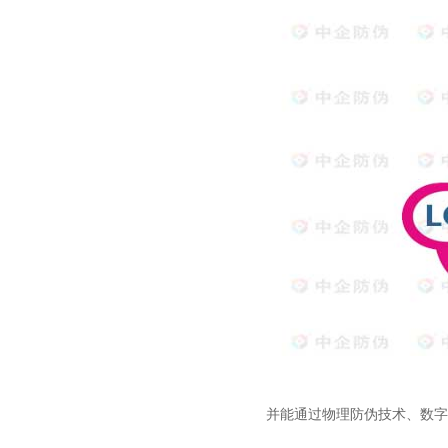
并能通过物理防伪技术、数字