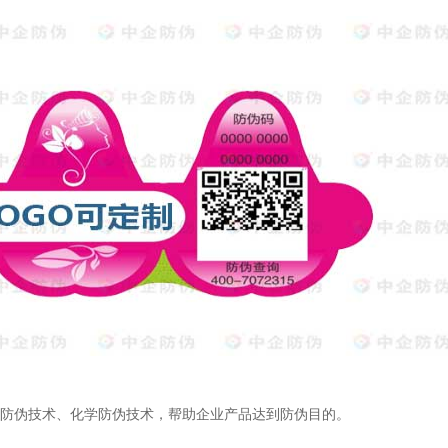
防伪技术、化学防伪技术，帮助企业产品达到防伪目的。