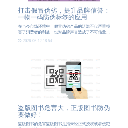
打击假冒伪劣，提升品牌信誉：
一物一码防伪标签的应用
在当今市场环境中，假冒伪劣产品的泛滥不仅严重损
害了消费者的利益，也对品牌声誉造成了不可估量的
负面影响。为了应对这一挑战，越来越多的品牌方开
2026-06-12 18:54
始采用一物一码防伪标签技术，为消费者提供一道真
伪识别的坚固防线
盗版图书危害大，正版图书防伪
要做好！
盗版图书的危害盗版图书是指未经正式授权或者侵犯