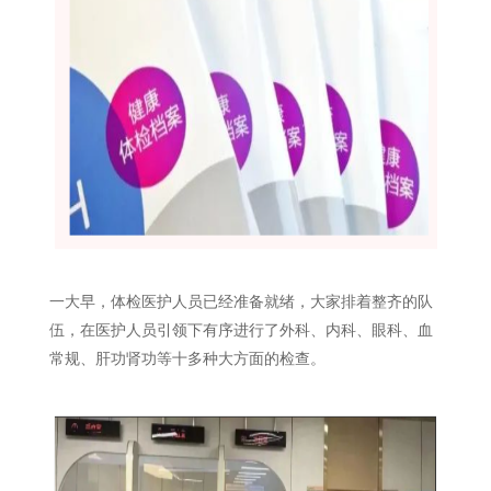
一大早，体检医护人员已经准备就绪，大家排着整齐的队
伍，在医护人员引领下有序进行了外科、内科、眼科、血
常规、肝功肾功等十多种大方面的检查。