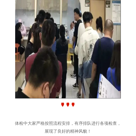
体检中大家严格按照流程安排，有序排队进行各项检查，
展现了良好的精神风貌！