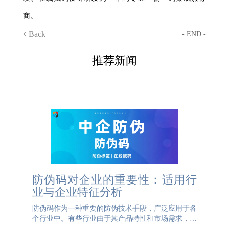
商。
Back
- END -
推荐新闻
防伪码对企业的重要性：适用行
业与企业特征分析
防伪码作为一种重要的防伪技术手段，广泛应用于各
个行业中。有些行业由于其产品特性和市场需求，使
用防伪码的效果更为显著。首先，奢侈品行业是防伪