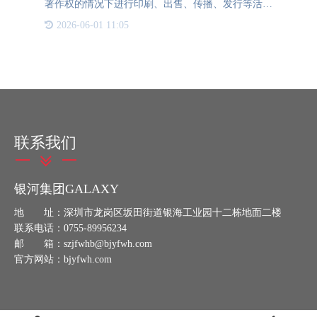
著作权的情况下进行印刷、出售、传播、发行等活动
的图书。盗版图书侵犯知识产权：盗版图书在未经版
2026-06-01 11:05
权所有人或原作者的授权和许可下印制、销售、传
播，这是对原著作者
联系我们
银河集团GALAXY
地 址：深圳市龙岗区坂田街道银海工业园十二栋地面二楼
联系电话：0755-89956234
邮 箱：szjfwhb@bjyfwh.com
官方网站：bjyfwh.com