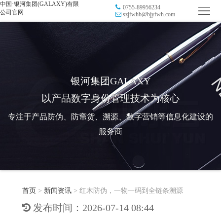
中国·银河集团(GALAXY)有限
0755-89956234
首
公司官网
szjfwhb@bjyfwh.com
页
品
牌
防
防
窜
RFID
银河集团GALAXY
以产品数字身份管理技术为核心
伪
溯
电
专注于产品防伪、防窜货、溯源、数字营销等信息化建设的
源
子
数
服务商
标
字
智
签
营
慧
行
系
首页
>
新闻资讯
>
红木防伪，一物一码到全链条溯源
销
智
业
关
发布时间：2026-07-14 08:44
统
能
应
于
新