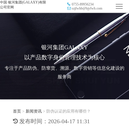
中国·银河集团(GALAXY)有限
0755-89956234
首
公司官网
szjfwhb@bjyfwh.com
页
品
牌
防
防
窜
RFID
银河集团GALAXY
以产品数字身份管理技术为核心
伪
溯
电
专注于产品防伪、防窜货、溯源、数字营销等信息化建设的
源
子
数
服务商
标
字
智
签
营
慧
行
系
首页
>
新闻资讯
>
防伪认证的应用有哪些？
销
智
业
关
发布时间：2026-04-17 11:31
统
能
应
于
新