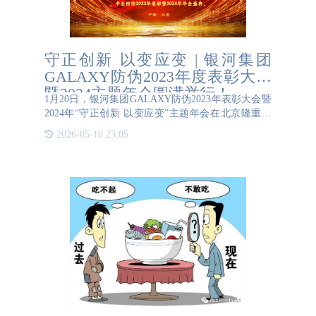
守正创新 以变应变 | 银河集团
GALAXY防伪2023年度表彰大会
暨2024主题年会圆满举行！
1月20日，银河集团GALAXY防伪2023年表彰大会暨
2024年“守正创新 以变应变”主题年会在北京隆重开
幕。王总携全体员工，与政府及行业协会领导、商会
2026-05-10 23:05
代表、部分在京客户代表等齐聚一堂，共同奏响2024
年的激