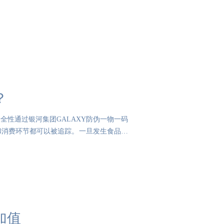
？
全性通过银河集团GALAXY防伪一物一码
和消费环节都可以被追踪。一旦发生食品安
加值