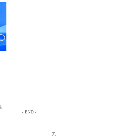
高
- END -
无