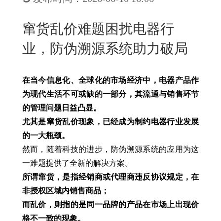
New
用
我
闻
日
窜货乱价难题困扰电器行
们
资
文
业，防伪溯源系统助力破局
讯
版
在当今信息化、全球化的市场经济中，电器产品作
为现代生活不可或缺的一部分，其流通与销售环节
的管理问题日益凸显。
尤其是窜货乱价现象，已经成为制约电器行业发展
的一大瓶颈。
然而，随着科技的进步，防伪溯源系统的应用为这
一难题提供了全新的解决方案。
所谓窜货，是指经销商或代理商违反协议规定，在
非授权区域内销售商品；
而乱价，则指的是同一品牌的产品在市场上出现价
格不一致的现象。