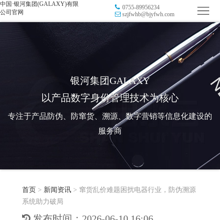
中国·银河集团(GALAXY)有限
0755-89956234
首
公司官网
szjfwhb@bjyfwh.com
页
品
牌
防
防
窜
RFID
银河集团GALAXY
以产品数字身份管理技术为核心
伪
溯
电
专注于产品防伪、防窜货、溯源、数字营销等信息化建设的
源
子
数
服务商
标
字
智
签
营
慧
行
系
首页
>
新闻资讯
>
窜货乱价难题困扰电器行业，防伪溯源
销
智
业
关
系统助力破局
统
能
应
于
新
发布时间：2026-06-10 16:06