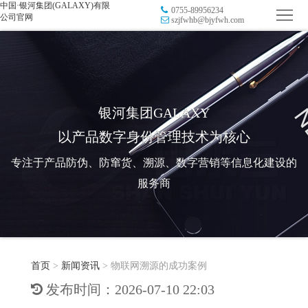
中国·银河集团(GALAXY)有限
0755-89956234
首
公司官网
szjfwhb@bjyfwh.com
页
品
牌
防
防
窜
RFID
银河集团GALAXY
以产品数字身份管理技术为核心
伪
溯
电
专注于产品防伪、防窜货、溯源、数字营销等信息化建设的
源
子
数
服务商
标
字
智
签
营
慧
行
系
首页
>
新闻资讯
>
物联网溯源的成功案例
销
智
业
关
发布时间：2026-07-10 22:03
统
能
应
于
新