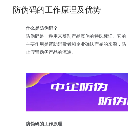
New
防伪码的工作原理及优势
用
我
闻
日
们
资
文
什么是防伪码？
讯
版
防伪码是一种用来辨别产品真伪的特殊标识。它的
主要作用是帮助消费者和企业确认产品的来源，防
止假冒伪劣产品的流通。
防伪码的工作原理