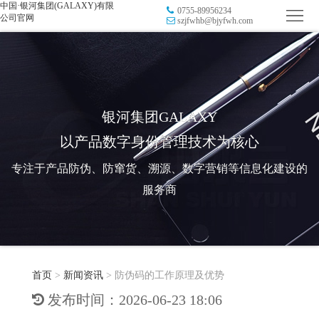
中国·银河集团(GALAXY)有限
0755-89956234
首
公司官网
szjfwhb@bjyfwh.com
页
品
牌
防
防
窜
RFID
银河集团GALAXY
以产品数字身份管理技术为核心
伪
溯
电
专注于产品防伪、防窜货、溯源、数字营销等信息化建设的
源
子
数
服务商
标
字
智
签
营
慧
行
系
首页
>
新闻资讯
>
防伪码的工作原理及优势
销
智
业
关
发布时间：2026-06-23 18:06
统
能
应
于
新