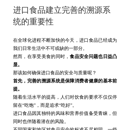
New
进口食品建立完善的溯源系
用
我
闻
日
统的重要性
们
资
文
讯
版
在全球化进程不断加快的今天，进口食品已经成为
我们日常生活中不可或缺的一部分。
然而，在享受美食的同时，
食品安全问题也日益凸
显。
那该如何确保进口食品的安全与质量呢？
首先，完善的溯源系统是保障消费者健康的基本前
提。
随着生活水平的提高，人们对饮食的要求不仅仅停
留在“吃饱”，而是追求“吃好”。
进口食品因其独特的风味和营养价值备受青睐，但
同时也伴随着潜在的风险。
不同国家和地区对食品安全的标准不尽相同，一些