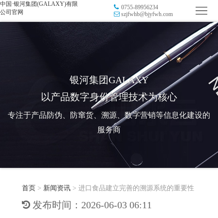
中国·银河集团(GALAXY)有限
0755-89956234
首
公司官网
szjfwhb@bjyfwh.com
页
品
牌
防
防
窜
RFID
银河集团GALAXY
以产品数字身份管理技术为核心
伪
溯
电
专注于产品防伪、防窜货、溯源、数字营销等信息化建设的
源
子
数
服务商
标
字
智
签
营
慧
行
系
首页
>
新闻资讯
>
进口食品建立完善的溯源系统的重要性
销
智
业
关
发布时间：2026-06-03 06:11
统
能
应
于
新